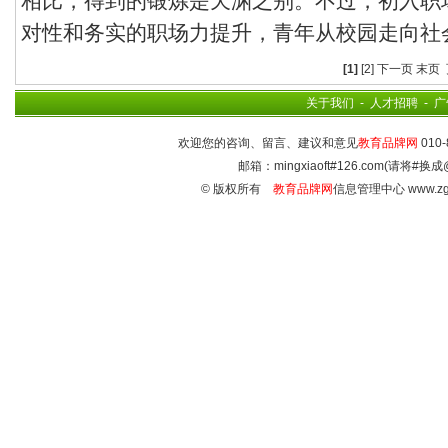
相比，得到的锻炼是天渊之别。不过，初入职
对性和务实的职场力提升，青年从校园走向社会
[1]
[2]
下一页
末页
关于我们
-
人才招聘
-
广
欢迎您的咨询、留言、建议和意见
教育品牌网
010-
邮箱：mingxiaoft#126.com(请将#换成
© 版权所有
教育品牌网
信息管理中心 www.zg