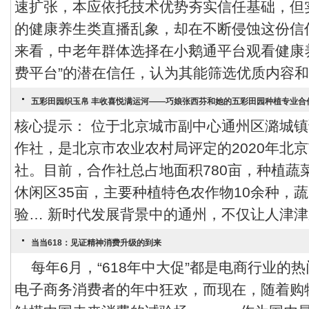
速扩张，本应依托技术优势夯实信任基础，但
的健康养生类直播乱象，却在不断侵蚀这份信
来看，中老年群体选择在小鹅通平台观看健康
费平台”的潜在信任，认为其能筛选优质内容和合
五彩田园织玉帛 丰收喜悦满运河——​巧娘张西芬和她的五彩田园种植专业合
核心提示： 位于北京城市副中心通州区潞城
作社，是北京市农业农村局评定的2020年北
社。目前，合作社总占地面积780亩，种植蔬菜
休闲区35亩，主要种植特色农作物10余种，
验… 新时代发展背景中的通州，不仅让人津津乐
当当618：见证精神消费升级的到来
每年6月，“618年中大促”都是电商行业的热
电子商务消费者的年中狂欢，而现在，随着购物