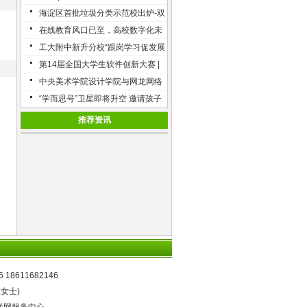
走来了
海淀区首批垃圾分类示范校出炉-双
榆树第一小学、太平路小学等五所
在线教育风口已至，高校数字化未
学校入选
来加速到来
工大附中新升分校“跟岗学习促发展
多学致远共成长”体育教师跟岗培训
第14届全国大学生软件创新大赛 |
决赛名单已出炉
中央美术学院设计学院与网龙网络
公司合作构建游戏创意舞台
“学而思号”卫星即将升空 邀请孩子
们打卡外太空
推荐资讯
6 18611682146
张女士)