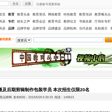
注册账号需要审核
首页
教育
教育头条
教育资讯
网络教育
特色教育
教育培训
教育曝光台
风采
专栏
校长之声
教育会议
教育书店
教师论文
书画名家
厅局长专栏
风采
品牌
品牌学校
品牌管理
品牌建设
品牌机构
当代名校
名校展示
键词搜索：
摄及后期剪辑制作包装学员 本次招生仅限20名
牌网 发布时间：2016/5/28 6:30:33
阅读：149923