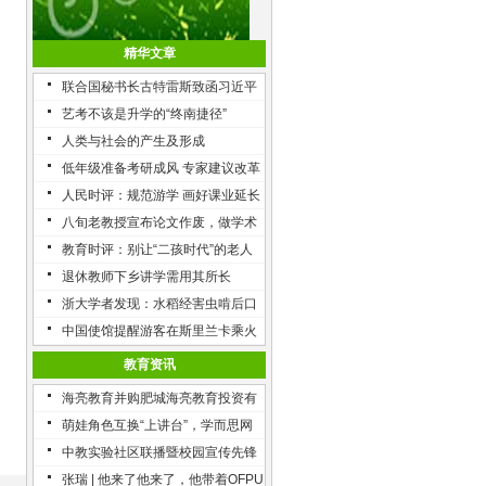
精华文章
联合国秘书长古特雷斯致函习近平
艺考不该是升学的“终南捷径”
人类与社会的产生及形成
低年级准备考研成风 专家建议改革
研招模式
人民时评：规范游学 画好课业延长
线
八旬老教授宣布论文作废，做学术
理当如此
教育时评：别让“二孩时代”的老人
不堪重负
退休教师下乡讲学需用其所长
浙大学者发现：水稻经害虫啃后口
感营养都提升了
中国使馆提醒游客在斯里兰卡乘火
车注意安全
教育资讯
海亮教育并购肥城海亮教育投资有
限公司100%股权，加快教育资源
萌娃角色互换“上讲台”，学而思网
整合
校“小讲师”开讲
中教实验社区联播暨校园宣传先锋
队活动签约仪式
张瑞 | 他来了他来了，他带着OFPU