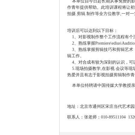
本单位自今日起长期从事免费的影
作青年提供帮助。此培训课程将让初
拍摄.剪辑.制作等全方位教学,一对
培训后可以达到以下目标：
1、对影视制作整个工作流程有个
2、熟练掌握Premiere\edius\Audition\
3、熟练掌握剪辑技巧和剪辑艺术
辑工作。
4、对合成有较为深刻的认识，可以
5.现场拍摄教学,在影视.会议等现场教
热爱并且有志于影视拍摄剪辑制作青年
本单位特聘请中国传媒大学教授亲
地址：北京市通州区宋庄当代艺术园2-
联系人：张老师：010-89511104 132645