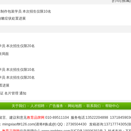
[
打印
] [
收藏
]
制作包装学员 本次招生仅限10名
咳嗽症状处置进展
员 本次招生仅限20名
新局面
员 本次招生仅限10名
员 本次招生仅限20名
置进展
证 名片管理 通知
关于我们
-
人才招聘
-
广告服务
-
网站地图
-
联系我们
-
帮助中心
留言、建议和意见
教育品牌网
010-89511104 服务电话:13522204898 1371845903
mingxiaoft#126.com(请将#换成@) QQ：2736504430 发稿咨询:13717774305(