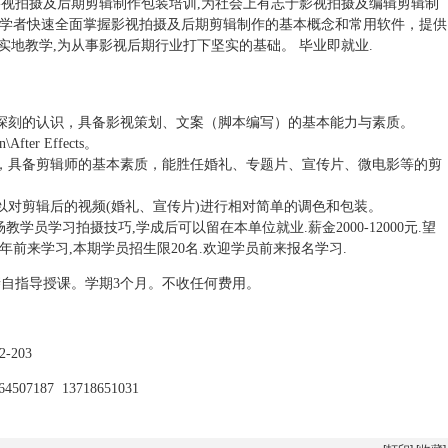
视拍摄及后期剪辑制作包装培训,为社会上有志于影视拍摄及编辑剪辑制
学者快速全面掌握影视拍摄及后期剪辑制作的基本概念和常用软件，提供
一实地教学,为从事影视后期行业打下坚实的基础。 毕业即就业.
深刻的认识，具备影视策划、文案（脚本编写）的基本能力与素质。
After Effects。
，具备剪辑师的基本素质，能胜任婚礼、专题片、宣传片、微电影等的剪
对剪辑后的视频(婚礼、宣传片)进行相对简单的调色和包装。
学员学习拍摄技巧,学成后可以留在本单位就业.薪金2000-12000元.望
前来学习,本期学员招生限20名.欢迎学员前来报名学习.
自指导授课。学期3个月。不收任何费用。
203
07187 13718651031