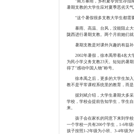
“南方暴雨，乡村夏令营生存指南
暑期支教的大学生应对夏季恶劣天气
“这个暑假很多支教大学生都需要
暴雨、高温、台风，没能阻止大
陇西进行暑期支教。两个月前她们就
暑期支教是对课外兴趣的有益补
2002年暑假，徐本禹带着4名
为民小学义务支教23天。短短的暑
得了“感动中国人物”称号。
徐本禹之后，更多的大学生加入
教不是平常课程系统里的教育，而是
据刘斌介绍，大学生暑期大多采
学校，学校会提前告知学生，学生自
来。
孩子会在家长的同意下来到学校
一个学校一共有200个学生，1-6
孩子按照1-2年级为小班、3-4年