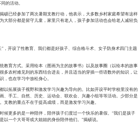
不同的活动。
揭硕已经参加了两次暑期支教行动，他表示，大多数乡村家庭希望有这样
为大部分都是留守儿童，家里只有老人，孩子参加活动也会给老人减轻负
长”，开设了性教育、我们都是好孩子、综合格斗术、女子防身术四门主题
统教育方式。采用绘本（图画为主的故事书）以及故事圈（以绘本的故事
很多农村难见到的东西结合进去，并且适当的穿插一些语数外的知识，让
识，也在学习中放松身心。
都以拓展孩子视野和激发学习兴趣为导向的。比如开设平时学校里没有的
画、手工、自然、历史、运动会、联欢会、兴趣小组等等活动。少部分是
。支教的重点不在于提高成绩，而是激发学习兴趣。
时候更多的是一种陪伴，陪伴孩子们度过一个快乐的暑假。“我们是孩子
是以一个大哥哥或大姐姐的身份陪伴他们。”揭硕说。