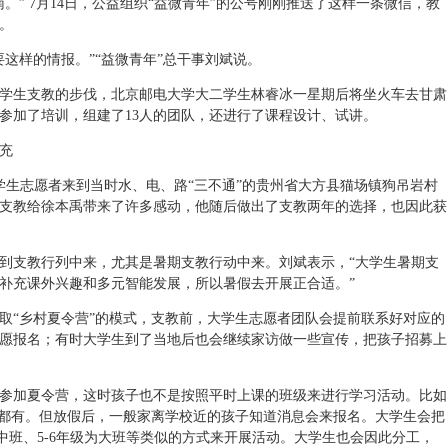
。” 7月14日，公益组织“益微青年”的公号刚刚推送了这样一条微信，教
。
这样的情报。”“益微青年”总干事刘斌说。
学生支教的步伐，北京邮电大学大二学生林睿冰一星期后将坐火车去甘肃
参加了培训，组建了13人的团队，还进行了课程设计、试讲。
充
大学生志愿者来到当时水、电、路“三不通”的贵州省大方县猫场镇狗吊岩村
期支教给徐本禹带来了许多感动，他随后做出了支教两年的选择，也因此获
到支教行列中来，尤其是暑期支教行动中来。刘斌表示，“大学生暑期支
补充课外兴趣和多元智能发展，所以暑假去开展正合适。”
取“乡村夏令营”的模式，支教前，大学生志愿者团队会提前联系好对应的
愿报名；有时大学生到了当地后也会继续家访做一些宣传，把孩子招募上
参加夏令营，这时孩子也不是按照平时上课的班级来进行学习活动。比如
年级都有。但放假后，一般家离学校近的孩子知道消息会来报名。大学生会把
级为中班、5-6年级为大班等类似的方式来开展活动。大学生也会因此分工，