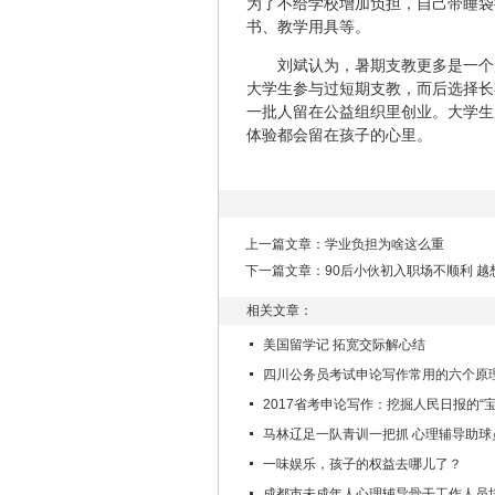
为了不给学校增加负担，自己带睡袋
书、教学用具等。
刘斌认为，暑期支教更多是一个
大学生参与过短期支教，而后选择长
一批人留在公益组织里创业。大学生
体验都会留在孩子的心里。
上一篇文章：
学业负担为啥这么重
下一篇文章：
90后小伙初入职场不顺利 
相关文章：
美国留学记 拓宽交际解心结
四川公务员考试申论写作常用的六个原
2017省考申论写作：挖掘人民日报的“宝
马林辽足一队青训一把抓 心理辅导助球
一味娱乐，孩子的权益去哪儿了？
成都市未成年人心理辅导骨干工作人员