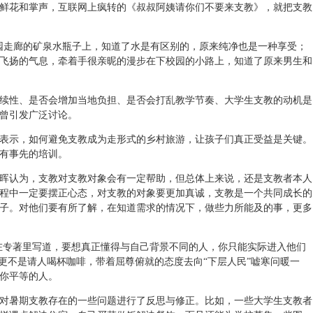
鲜花和掌声，互联网上疯转的《叔叔阿姨请你们不要来支教》，就把支教
园走廊的矿泉水瓶子上，知道了水是有区别的，原来纯净也是一种享受；
飞扬的气息，牵着手很亲昵的漫步在下校园的小路上，知道了原来男生和
续性、是否会增加当地负担、是否会打乱教学节奏、大学生支教的动机是
曾引发广泛讨论。
表示，如何避免支教成为走形式的乡村旅游，让孩子们真正受益是关键。
有事先的培训。
晖认为，支教对支教对象会有一定帮助，但总体上来说，还是支教者本人
程中一定要摆正心态，对支教的对象要更加真诚，支教是一个共同成长的
子。对他们要有所了解，在知道需求的情况下，做些力所能及的事，更多
在专著里写道，要想真正懂得与自己背景不同的人，你只能实际进入他们
，更不是请人喝杯咖啡，带着屈尊俯就的态度去向“下层人民”嘘寒问暖一
你平等的人。
对暑期支教存在的一些问题进行了反思与修正。比如，一些大学生支教者