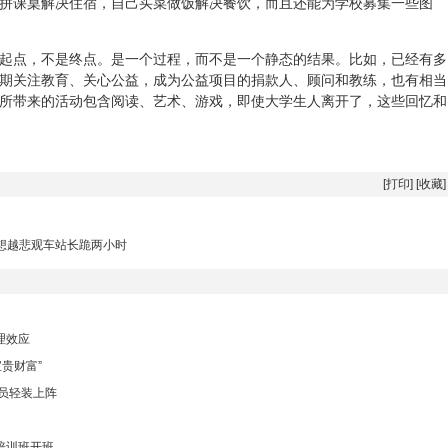
拼课桌解决住宿，自己买菜做饭解决餐饮，而且还能为学校募集一些图
起点，不是终点。是一个过程，而不是一个静态的结果。比如，已经有多
期关注教育、关心公益，成为公益项目的捐款人、顾问和教练，也有相当
所带来的活动包含阅读、艺术、游戏，即使大学生人离开了，这些回忆和
[
打印
] [
收藏
]
越想越悲观车站长跪两小时
理效应
贵财富”
员轻装上阵
培训班开班