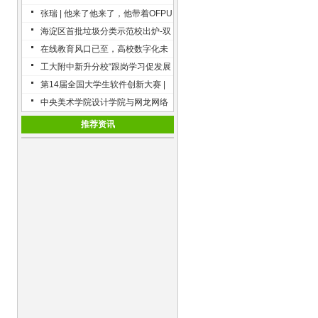
队活动签约仪式
张瑞 | 他来了他来了，他带着OFPU
走来了
海淀区首批垃圾分类示范校出炉-双
榆树第一小学、太平路小学等五所
在线教育风口已至，高校数字化未
学校入选
来加速到来
工大附中新升分校“跟岗学习促发展
多学致远共成长”体育教师跟岗培训
第14届全国大学生软件创新大赛 |
决赛名单已出炉
中央美术学院设计学院与网龙网络
公司合作构建游戏创意舞台
推荐资讯