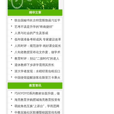
精华文章
联合国秘书长古特雷斯致函习近平
艺考不该是升学的“终南捷径”
人类与社会的产生及形成
低年级准备考研成风 专家建议改革
研招模式
人民时评：规范游学 画好课业延长
线
八旬老教授宣布论文作废，做学术
理当如此
教育时评：别让“二孩时代”的老人
不堪重负
退休教师下乡讲学需用其所长
浙大学者发现：水稻经害虫啃后口
感营养都提升了
中国使馆提醒游客在斯里兰卡乘火
车注意安全
教育资讯
巧问YOYO系列教材全面升级，做
符合儿童需求的科学衔接课程
海亮教育并购肥城海亮教育投资有
限公司100%股权，加快教育资源
萌娃角色互换“上讲台”，学而思网
整合
校“小讲师”开讲
中教实验社区联播暨校园宣传先锋