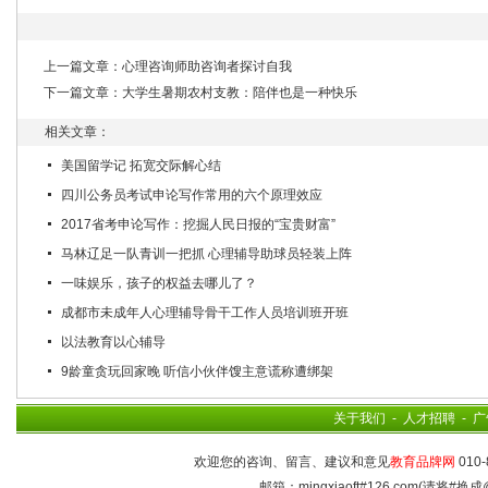
上一篇文章：
心理咨询师助咨询者探讨自我
下一篇文章：
大学生暑期农村支教：陪伴也是一种快乐
相关文章：
美国留学记 拓宽交际解心结
四川公务员考试申论写作常用的六个原理效应
2017省考申论写作：挖掘人民日报的“宝贵财富”
马林辽足一队青训一把抓 心理辅导助球员轻装上阵
一味娱乐，孩子的权益去哪儿了？
成都市未成年人心理辅导骨干工作人员培训班开班
以法教育以心辅导
9龄童贪玩回家晚 听信小伙伴馊主意谎称遭绑架
关于我们
-
人才招聘
-
广
欢迎您的咨询、留言、建议和意见
教育品牌网
010-
邮箱：mingxiaoft#126.com(请将#换成