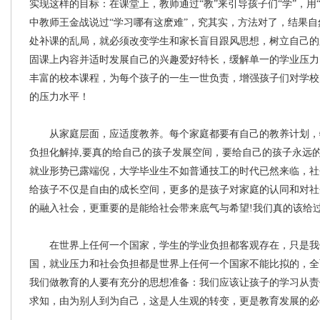
实现这样的目标：在课堂上，教师通过“教”来引导孩子们“学”，用
中教师王金战说过“学习哪有这麽难”，究其实，方法对了，结果
处补课的乱局，就必须改变学生和家长盲目跟风思想，树立自己的
固课上内容并适时发展自己的兴趣爱好特长，缓解单一的学业压力
丰富的校本课程，为每个孩子的一生一世负责，增强孩子们对学校
的压力水平！
从家庭层面，应适度教养。每个家庭都要有自己的教养计划，
负担化解掉,要真的给自己的孩子发展空间，要给自己的孩子永远
就业形势已露端倪，大学毕业生不如普通技工的时代已然来临，社
给孩子不仅是自由的成长空间，更多的是孩子对家庭的认同和对社
的融入社会，更重要的是能给社会带来底气与希望!我们真的该给
在世界上任何一个国家，学生的学业负担都客观存在，只是我
国，就业压力和社会负担都是世界上任何一个国家不能比拟的，全
我们做教育的人要有充分的思想准备：我们应该让孩子的学习从责
求知，由为别人到为自己，这是人生观的转变，更是教育发展的必