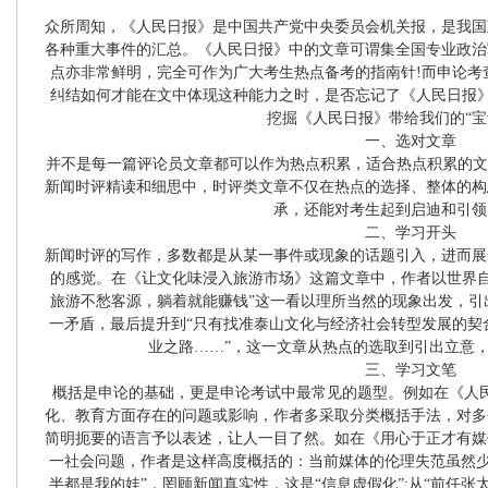
众所周知，《人民日报》是中国共产党中央委员会机关报，是我国
各种重大事件的汇总。《人民日报》中的文章可谓集全国专业政治
点亦非常鲜明，完全可作为广大考生热点备考的指南针!而申论考
纠结如何才能在文中体现这种能力之时，是否忘记了《人民日报》
挖掘《人民日报》带给我们的“宝
一、选对文章
并不是每一篇评论员文章都可以作为热点积累，适合热点积累的文
新闻时评精读和细思中，时评类文章不仅在热点的选择、整体的构
承，还能对考生起到启迪和引领
二、学习开头
新闻时评的写作，多数都是从某一事件或现象的话题引入，进而展
的感觉。在《让文化味浸入旅游市场》这篇文章中，作者以世界自
旅游不愁客源，躺着就能赚钱”这一看以理所当然的现象出发，引
一矛盾，最后提升到“只有找准泰山文化与经济社会转型发展的契
业之路……”，这一文章从热点的选取到引出立意
三、学习文笔
概括是申论的基础，更是申论考试中最常见的题型。例如在《人
化、教育方面存在的问题或影响，作者多采取分类概括手法，对多
简明扼要的语言予以表述，让人一目了然。如在《用心于正才有媒
一社会问题，作者是这样高度概括的：当前媒体的伦理失范虽然少
半都是我的娃”，罔顾新闻真实性，这是“信息虚假化”;从“前任