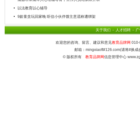
以法教育以心辅导
9龄童贪玩回家晚 听信小伙伴馊主意谎称遭绑架
关于我们
-
人才招聘
-
广
欢迎您的咨询、留言、建议和意见
教育品牌网
010-
邮箱：mingxiaoft#126.com(请将#换成
© 版权所有
教育品牌网
信息管理中心 www.zg