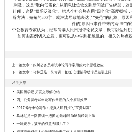
刺激，这是“取向低俗化”;从消息让位软文到新闻被广告绑架，这
绯闻，这是“娱乐泛滥化”。把八个社会热点用“四个化”高度概括
辞方法，短短的200字，就淋漓尽致地表达了“失范”的乱象、原因
件的)原因+(事件带来的)后果”
中公教育专家认为，经常阅读人民日报评论员文章，既可以达到积
如何由案例切入立意，更可以从中学到把散乱的、相关的热点说
上一篇文章：
四川公务员考试申论写作常用的六个原理效应
下一篇文章：
马林辽足一队青训一把抓 心理辅导助球员轻装上阵
相关文章：
美国留学记 拓宽交际解心结
四川公务员考试申论写作常用的六个原理效应
2017省考申论写作：挖掘人民日报的“宝贵财富”
马林辽足一队青训一把抓 心理辅导助球员轻装上阵
一味娱乐，孩子的权益去哪儿了？
成都市未成年人心理辅导骨干工作人员培训班开班