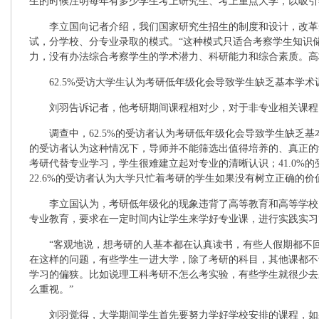
生的时候注明每年有多少学生考上研究生、考上重点大学，以吸引
李立国向记者介绍，我们国家研究生招生的制度和设计，改革开
试，分学校、分专业录取的模式。“这种模式只适合考察学生知识
力，没有办法综合考察学生的学术潜力、科研能力和综合素质。高
62.5%受访大学生认为考研低年级化会导致学生缺乏基本学术
刘羽告诉记者，他考研期间课程相对少，对于非专业相关课程
调查中，62.5%的受访者认为考研低年级化会导致学生缺乏基本
的受访者认为这种情况下，导师并不能筛选出值得培养的、真正的学
考研代替专业学习，学生很难建立起对专业的清晰认识；41.0%
22.6%的受访者认为大学只忙着考研的学生如果没有树立正确的
李立国认为，考研低年级化的现象违背了高等教育和高等学校办
专业教育，要求在一定时间内让学生来学好专业课，进行实践实习
“客观地说，想考研的人基本都在认真读书，有些人假期都不回
在这样的问题，有些学生一进大学，除了考研的科目，其他课都不
学习的偏狭。比如说理工科考研不怎么考实验，有些学生就很少去
么重视。”
刘羽觉得，大学期间学生首先要努力学好学校安排的课程，如