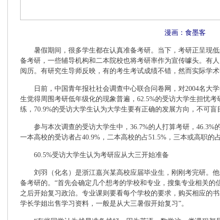
漫画：食墨客
暑假期间，很多学生都在认真准备考研。当下，考研正呈现低
备考研，一些辅导机构和二本院校也将考研率作为宣传噱头。有人
阅历。有研究生导师反映，有的考生考试成绩不错，然而实际学术
日前，中国青年报社社会调查中心联合问卷网，对2004名大学生
生觉得周围考研低年级化的现象普遍，62.5%的受访大学生担忧
练，70.9%的受访大学生认为大学生要有正确的发展方向，不可盲
参与本次调查的受访大学生中，36.7%的人打算考研，46.3%
一本高校的受访者占40.9%，二本高校的占51.5%，三本或高职的占
60.5%受访大学生认为考研应从大三开始准备
刘羽（化名）是浙江嘉兴某高校应届毕业生，刚刚考完研。他介
备考研的。“首先会确定几个想考的学校和专业，搜集专业相关的信
之后开始复习政治。专业课则要看每个学校的要求，购买相应的书
学长学姐出售学习资料，一般是从大三暑假开始复习”。