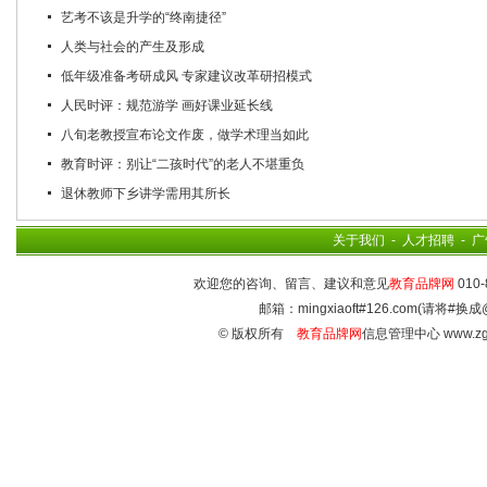
艺考不该是升学的“终南捷径”
人类与社会的产生及形成
低年级准备考研成风 专家建议改革研招模式
人民时评：规范游学 画好课业延长线
八旬老教授宣布论文作废，做学术理当如此
教育时评：别让“二孩时代”的老人不堪重负
退休教师下乡讲学需用其所长
关于我们
-
人才招聘
-
广
欢迎您的咨询、留言、建议和意见
教育品牌网
010-
邮箱：mingxiaoft#126.com(请将#换成
© 版权所有
教育品牌网
信息管理中心 www.zg