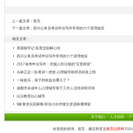
上一篇文章：暂无
下一篇文章：
四川公务员考试申论写作常用的六个原理效应
相关文章：
美国留学记 拓宽交际解心结
四川公务员考试申论写作常用的六个原理效应
2017省考申论写作：挖掘人民日报的“宝贵财富”
马林辽足一队青训一把抓 心理辅导助球员轻装上阵
一味娱乐，孩子的权益去哪儿了？
成都市未成年人心理辅导骨干工作人员培训班开班
以法教育以心辅导
9龄童贪玩回家晚 听信小伙伴馊主意谎称遭绑架
关于我们
-
人才招聘
-
广
欢迎您的咨询、留言、建议和意见
教育品牌网
010-