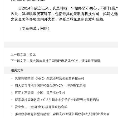
自2014年成立以来，叽里呱啦十年始终坚守初心，不断打磨
因此，叽里呱啦屡获殊荣，包括最具前景教育科技公司、妈妈之选
之选金奖等多项国内外大奖，深受全球家庭的喜爱和信赖。
（文章来源：网络）
上一篇文章：暂无
下一篇文章：
周大福首度携手国际轻奢品牌MCM，演绎珠宝新潮
相关文章：
叽里呱啦荣膺《时代》杂志全球顶尖教育科技公司
周大福首度携手国际轻奢品牌MCM，演绎珠宝新潮
官宣！惠灵顿（中国）首所海外学校
探索卓越国际教育：CIS引领未来学子的全球视野与梦想启航
爱企查，一键洞“查”职场开挂奇妙密码
驱动数字教育转型新动能，索贝亮相新疆首届数字经济创新发展大会