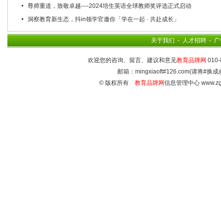
尊师重道，致敬卓越----2024培生英语全球教师奖评选正式启动
洞察教育新生态，抖in领学官邀你「学在一起 · 共赴成长」
关于我们
-
人才招聘
-
广
欢迎您的咨询、留言、建议和意见
教育品牌网
010-
邮箱：mingxiaoft#126.com(请将#换成
© 版权所有
教育品牌网
信息管理中心 www.zg