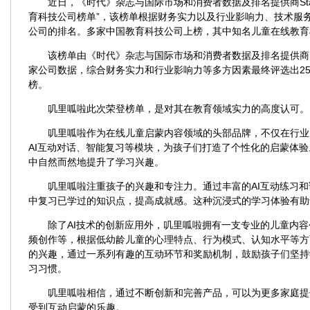
近日，《时代》杂志与国际市场和消费者数据及排名提供商Stati
育科技公司榜单”，该榜单根据财务实力以及行业影响力、技术服务
公司的排名。多家中国教育科技公司上榜，其中知名儿童在线教育
该榜单由《时代》杂志与国际市场和消费者数据及排名提供商Sta
家公司数据，综合财务实力和行业影响力等多方因素最终评选出25
榜。
叽里呱啦此次荣登榜单，是对其在教育领域实力的高度认可。
叽里呱啦作为在线儿童启蒙内容领域的头部品牌，不仅在行业
AI互动对话、智能复习等模块，为孩子们打造了个性化的启蒙体
中自然而然地提升了学习兴趣。
叽里呱啦注重孩子的兴趣和专注力。通过丰富的AI互动练习
中复习已学过的知识点，提高成就感。这种沉浸式的学习体验有助
除了AI技术的创新应用外，叽里呱啦拥有一支专业的儿童内
频创作等，根据低幼龄儿童的心理特点、行为模式、认知水平等方
的兴趣，通过一系列有趣的互动环节和奖励机制，鼓励孩子们坚持
习习惯。
叽里呱啦相信，通过不断创新和完善产品，可以为更多家庭提
受到互动启蒙的乐趣。