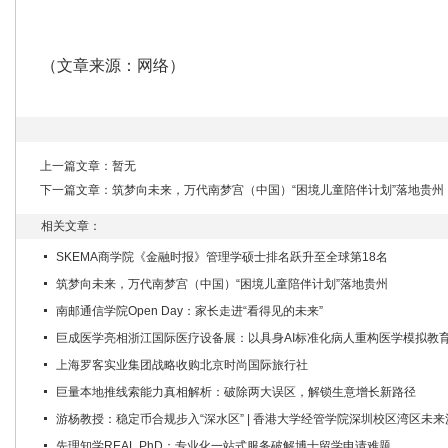
（文章来源：网络）
上一篇文章：暂无
下一篇文章：
筑梦向未来，万代南梦宫（中国）“困境儿童陪伴计划”落地贵州
相关文章：
SKEMA商学院《金融时报》管理学硕士排名跃升至全球第18名
筑梦向未来，万代南梦宫（中国）“困境儿童陪伴计划”落地贵州
南邮通信学院Open Day：家长走进“看得见的未来”
巨成医学亮相浙江国际医疗设备展：以具身AI标准化病人重构医学模拟教
上海罗客实业集团战略收购北京时尚国际旅行社
巨量本地推线索能力真相解析：破除两大误区，解锁生意增长新路径
游杨教授：稳定币合规步入“深水区” | 香港大学经管学院深圳校区湾区未
先理知学REAL PhD：专业化一站式服务破解博士留学申请难题