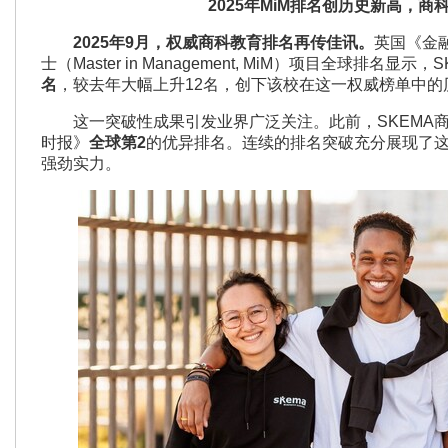
2025年MiM排名创历史新高，商
2025
年9
月，权威商科教育排名再传佳讯。
英国《金融
士（Master in Management, MiM）项目全球排名显
名
，较去年大幅上升12名，创下该校在这一权威榜单中的
这一突破性成果引发业界广泛关注。此前，SKEMA商
时报》
全球第
2
的优异排名。连续的排名突破充分展现了
强劲实力。