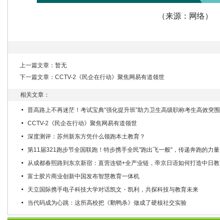
（来源：网络）
上一篇文章：暂无
下一篇文章：
CCTV-2《民企在行动》聚焦网易有道领世
相关文章：
晋高路上不再迷茫！考试宝典“强化提升班”助力卫生高级职称考生高效突围
CCTV-2《民企在行动》聚焦网易有道领世
深度测评：苏州新东方凭什么领跑本土教育？
第11届321跑步节全国联跑！特步携手全民"跑出飞一般"，传递奔跑的力量
从成都春熙路到东京新宿：直营连锁+全产业链，帝京日语如何打造中日教育
富士胶片商业创新中国发布智慧教育一体机
天立国际携手电子科技大学对话凯文・凯利，共探科技与教育未来
当代码成为心跳：这所高校把《鹅鸭杀》做成了硬核社交实验