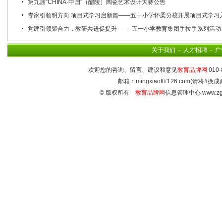
第九届“CHINA·中国”（醴陵）陶瓷艺术设计大赛公告
专家引领明方向 项目式学习启新篇——五一小学怀柔分校开展项目式学习
党建引领聚合力，教研共进促提升 —— 五一小学教育集团手拉手系列活动
关于我们
-
人才招聘
-
广
欢迎您的咨询、留言、建议和意见
教育品牌网
010-
邮箱：mingxiaoft#126.com(请将#换成
© 版权所有
教育品牌网
信息管理中心 www.zg