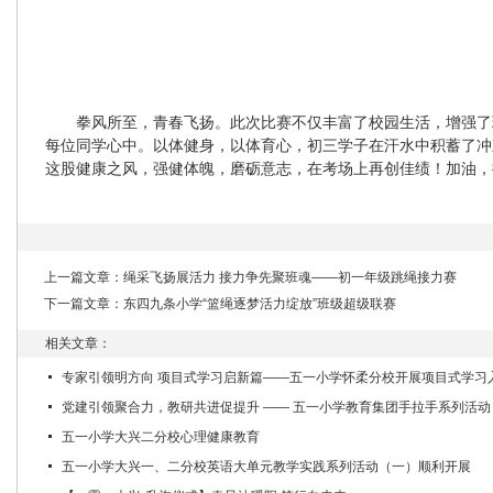
拳风所至，青春飞扬。此次比赛不仅丰富了校园生活，增强了
每位同学心中。以体健身，以体育心，初三学子在汗水中积蓄了冲
这股健康之风，强健体魄，磨砺意志，在考场上再创佳绩！加油，
上一篇文章：
绳采飞扬展活力 接力争先聚班魂——初一年级跳绳接力赛
下一篇文章：
东四九条小学“篮绳逐梦活力绽放”班级超级联赛
相关文章：
专家引领明方向 项目式学习启新篇——五一小学怀柔分校开展项目式学习
党建引领聚合力，教研共进促提升 —— 五一小学教育集团手拉手系列活动
五一小学大兴二分校心理健康教育
五一小学大兴一、二分校英语大单元教学实践系列活动（一）顺利开展