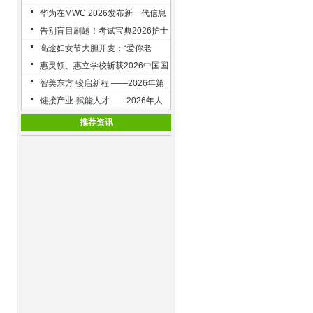
读与乐乐趣童书合作签约仪式成功
华为在MWC 2026发布新一代信息
举行
技术领域智慧课程，以AI赋能全球
告别盲目刷题！考试宝典2026护士
教育数字化新未来
执业考冲刺方案，开启高效抢分
高途妇女节大胆开麦：“爱你老
路！
己”才是更高级的生长
惠灵顿、惠立学校斩获2026中国国
际学校大奖两项殊荣
智美东方 骏启新程 ——2026年第
二届“百雀羚发现中国美｜全国大学
链接产业·赋能人才——2026年人
生AIGC创意设计大赛”启动
力资源服务协同发展座谈会在昆明
推荐资讯
成功举办