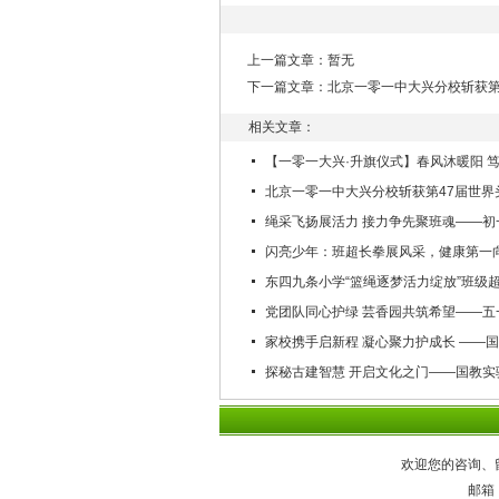
上一篇文章：暂无
下一篇文章：
北京一零一中大兴分校斩获第
相关文章：
【一零一大兴·升旗仪式】春风沐暖阳 
北京一零一中大兴分校斩获第47届世界
绳采飞扬展活力 接力争先聚班魂——初
闪亮少年：班超长拳展风采，健康第一
东四九条小学“篮绳逐梦活力绽放”班级
党团队同心护绿 芸香园共筑希望——五
家校携手启新程 凝心聚力护成长 ——
探秘古建智慧 开启文化之门——国教
欢迎您的咨询、
邮箱：