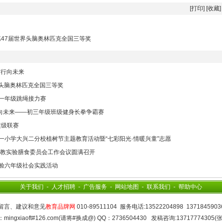
[
打印
] [
收藏
]
47届世界头脑奥林匹克全国三等奖
笃行向未来
头脑奥林匹克全国三等奖
一年级跳绳接力赛
向未来——初三年级班级健身长拳争霸赛
超级联赛
一小学大兴二分校植树节主题教育活动暨“七彩阳光·情暖兴童”志愿
国教实验膳食委员会工作会议圆满召开
实验六年级社会实践活动
关于我们
-
人才招聘
-
广告服务
-
网站地图
-
联系我们
-
帮助中心
留言、建议和意见
教育品牌网
010-89511104 服务电话:13522204898 1371845903
mingxiaoft#126.com(请将#换成@) QQ：2736504430 发稿咨询:13717774305(