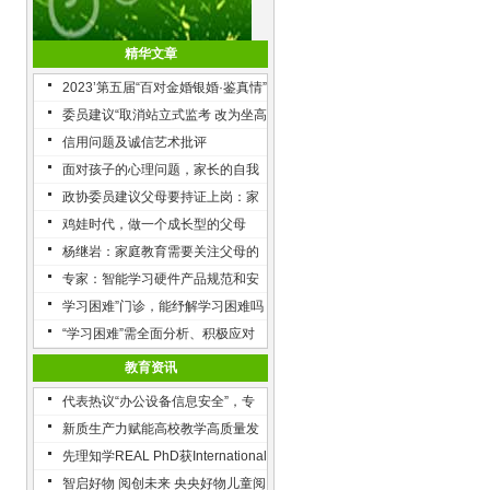
精华文章
2023’第五届“百对金婚银婚·鉴真情”
委员建议“取消站立式监考 改为坐高
凳”，济南教育局：不可行
信用问题及诚信艺术批评
面对孩子的心理问题，家长的自我
成长必不可少
政协委员建议父母要持证上岗：家
庭教育是一场有理、有利、有节的
鸡娃时代，做一个成长型的父母
战争
杨继岩：家庭教育需要关注父母的
人格发展
专家：智能学习硬件产品规范和安
全使用不可忽视
学习困难”门诊，能纾解学习困难吗
“学习困难”需全面分析、积极应对
教育资讯
代表热议“办公设备信息安全”，专
家建议“全周期安全管理”
新质生产力赋能高校教学高质量发
展
先理知学REAL PhD获International
Brilliance Awards奖
智启好物 阅创未来 央央好物儿童阅